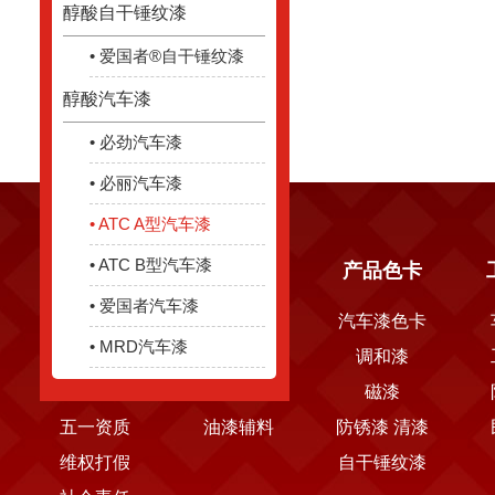
醇酸自干锤纹漆
• 爱国者®自干锤纹漆
醇酸汽车漆
• 必劲汽车漆
• 必丽汽车漆
• ATC A型汽车漆
• ATC B型汽车漆
关于五一
产品中心
产品色卡
• 爱国者汽车漆
公司简介
醇酸漆
汽车漆色卡
• MRD汽车漆
发展历程
工业漆
调和漆
新闻中心
水性漆
磁漆
五一资质
油漆辅料
防锈漆 清漆
维权打假
自干锤纹漆