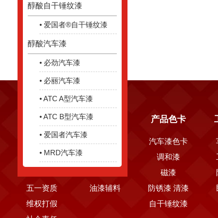
醇酸自干锤纹漆
• 爱国者®自干锤纹漆
醇酸汽车漆
• 必劲汽车漆
• 必丽汽车漆
• ATC A型汽车漆
• ATC B型汽车漆
关于五一
产品中心
产品色卡
• 爱国者汽车漆
公司简介
醇酸漆
汽车漆色卡
• MRD汽车漆
发展历程
工业漆
调和漆
新闻中心
水性漆
磁漆
五一资质
油漆辅料
防锈漆 清漆
维权打假
自干锤纹漆