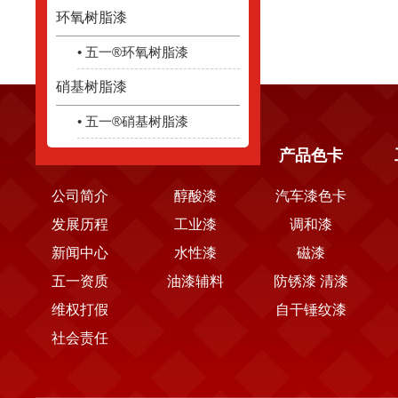
环氧树脂漆
• 五一®环氧树脂漆
硝基树脂漆
• 五一®硝基树脂漆
关于五一
产品中心
产品色卡
公司简介
醇酸漆
汽车漆色卡
发展历程
工业漆
调和漆
新闻中心
水性漆
磁漆
五一资质
油漆辅料
防锈漆 清漆
维权打假
自干锤纹漆
社会责任